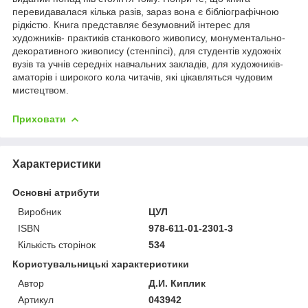
перевидавалася кілька разів, зараз вона є бібліографічною
рідкістю. Книга представляє безумовний інтерес для
художників- практиків станкового живопису, монументально-
декоративного живопису (стенпіпсі), для студентів художніх
вузів та учнів середніх навчальних закладів, для художників-
аматорів і широкого кола читачів, які цікавляться чудовим
мистецтвом.
Приховати
Характеристики
Основні атрибути
Виробник
ЦУЛ
ISBN
978-611-01-2301-3
Кількість сторінок
534
Користувальницькі характеристики
Автор
Д.И. Киплик
Артикул
043942