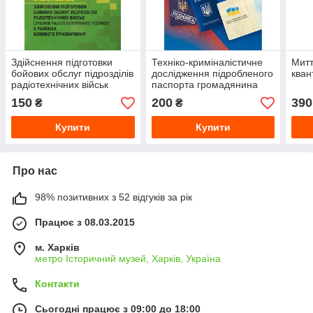
Здійснення підготовки
Техніко-криміналістичне
Митт
бойових обслуг підрозділів
дослідження підробленого
кван
радіотехнічних військ
паспорта громадянина
(зразків радіоелектронної
України. Навчальний
150
200
390
₴
₴
техніки) в
посібник
Купити
Купити
Про нас
98% позитивних з 52 відгуків за рік
Працює з 08.03.2015
м. Харків
метро Історичний музей, Харків, Україна
Контакти
Сьогодні працює з 09:00 до 18:00