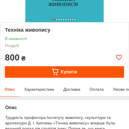
Техніка живопису
В наявності
Роздріб
800
₴
Купити
Опис
Характеристики
Доставка
Оплата
Умови п
Опис
Трудність професора Інституту живопису, скульптури та
архітектури Д. І. Киплика «Тіхніка живопису» вперше була
виданий понад пів століття тому. Попри те, що книга