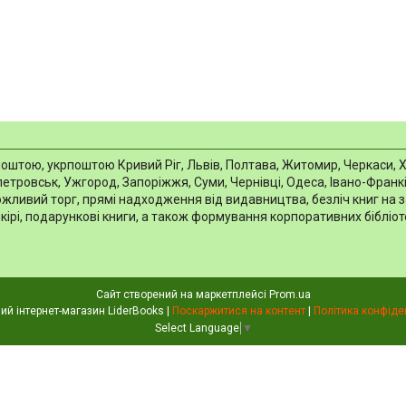
тою, укрпоштою Кривий Ріг, Львів, Полтава, Житомир, Черкаси, Харкі
тровськ, Ужгород, Запоріжжя, Суми, Чернівці, Одеса, Івано-Франків
можливий торг, прямі надходження від видавництва, безліч книг на 
шкірі, подарункові книги, а також формування корпоративних біблі
Сайт створений на маркетплейсі
Prom.ua
Книжковий інтернет-магазин LiderBooks |
Поскаржитися на контент
|
Політика конфіде
Select Language
▼