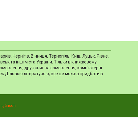
в, Чернігів, Вінниця, Тернопіль, Київ, Луцьк, Рівне,
ськ та інші міста України. Тільки в книжковому
замовлення, друк книг на замовлення, комп'ютерні
отек Діловою літературою, все це можна придбати в
нційності