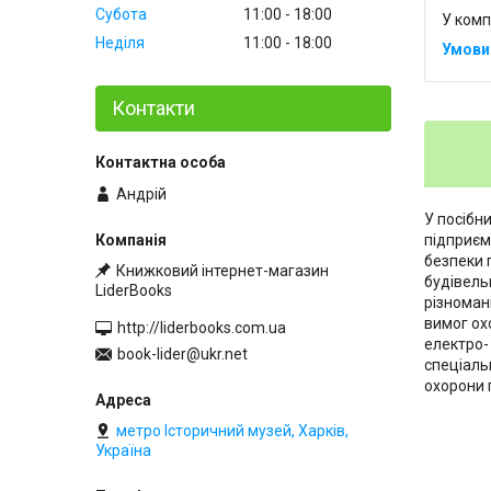
Субота
11:00
18:00
У комп
Неділя
11:00
18:00
Контакти
Андрій
У посібн
підприєм
безпеки 
Книжковий інтернет-магазин
будівель
LiderBooks
різноман
вимог ох
http://liderbooks.com.ua
електро-
book-lider@ukr.net
спеціаль
охорони п
метро Історичний музей, Харків,
Україна