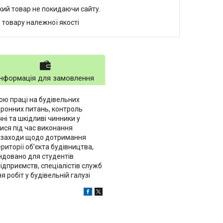
який товар не покидаючи сайту.
 товару належної якості
Інформація для замовлення
ою праці на будівельних
оронних питань, контроль
ні та шкідливі чинники у
ися під час виконання
на заходи щодо дотримання
риторії об’єкта будівництва,
ндовано для студентів
підприємств, спеціалістів служб
я робіт у будівельній галузі