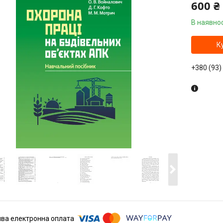
600 ₴
В наявнос
К
+380 (93)