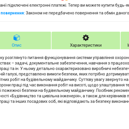
анії підключені електронні платежі. Тепер ви можете купити будь-
Законом не передбачено повернення та обмін даного
Опис
Характеристики
ику розглянуто питання функціонування системи управління охорон
ствах – задачі, документальне забезпечення, навчання з працеох
праці та ін. У ньому детально охарактеризовано виробничі небезпеч
ній галузі, представлено вимоги безпеки, яких потрібно дотримуват
ітних робіт на будівельному майданчику. Суттєву увагу звернуто 
орони праці під час виконання робіт на висоті, щодо улаштування те
 і пожежної безпеки на будівельному майданчику. Посібник рекоме
ності «Будівництво та цивільна інженерія», а також для керівників 
раці та інших посадових осіб, які відповідають за безпеку виконанн