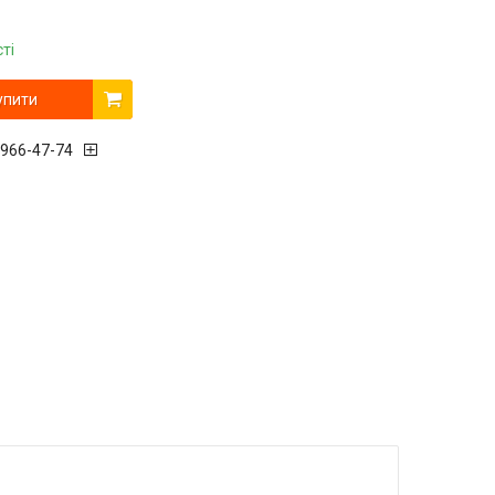
ті
упити
 966-47-74