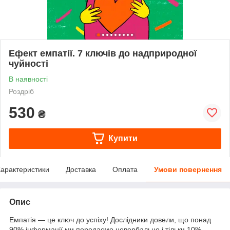
Ефект емпатії. 7 ключів до надприродної
чуйності
В наявності
Роздріб
530
₴
Купити
арактеристики
Доставка
Оплата
Умови повернення
Опис
Емпатія — це ключ до успіху! Дослідники довели, що понад
90% інформації ми передаємо невербально і тільки 10% —