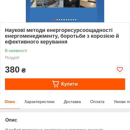
Наукові методи енергоресурсоощадності
енергоменеджменту, боротьби з корозією й
ефективного керування
В наявності
Роздріб
380
₴
Купити
Опис
Характеристики
Доставка
Оплата
Умови п
Опис
У роботі проведено дослідження теплових режимів