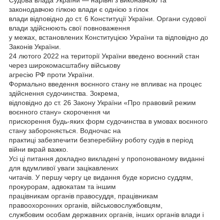
законодавчою гілкою влади є однією з гілок
влади відповідно до ст. 6 Конституції України. Органи судової
влади здійснюють свої повноваження
у межах, встановлених Конституцією України та відповідно до
Законів України.
24 лютого 2022 на території України введено воєнний стан
через широкомасштабну військову
агресію РФ проти України.
Формально введення воєнного стану не впливає на процес
здійснення судочинства. Зокрема,
відповідно до ст. 26 Закону України «Про правовий режим
воєнного стану» скорочення чи
прискорення будь-яких форм судочинства в умовах воєнного
стану забороняється. Водночас на
практиці забезпечити безперебійну роботу судів в період
війни вкрай важко.
Усі ці питання докладно викладені у пропонованому виданні
для вдумливої уваги зацікавлених
читачів. У першу чергу це видання буде корисно суддям,
прокурорам, адвокатам та іншим
працівникам органів правосуддя, працівникам
правоохоронних органів, військовослужбовцям,
службовим особам державних органів, інших органів влади і