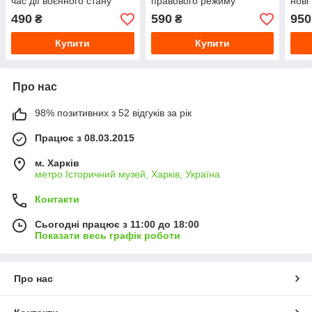
час дії воєнного стану
правового режиму
нові
воєнного стану
проб
490
590
950
₴
₴
орга
Купити
Купити
Про нас
98% позитивних з 52 відгуків за рік
Працює з 08.03.2015
м. Харків
метро Історичний музей, Харків, Україна
Контакти
Сьогодні працює з 11:00 до 18:00
Показати весь графік роботи
Про нас