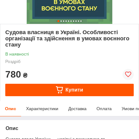
Судова власниця в Україні. Особливості
організації та здійснення в умовах воєнного
стану
В наявності
Роздріб
780
₴
Купити
Опис
Характеристики
Доставка
Оплата
Умови п
Опис
Судова влада України — нарівні з виконавчою та