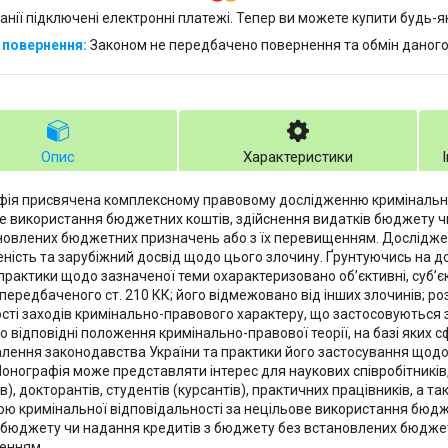
анії підключені електронні платежі. Тепер ви можете купити будь-
Законом не передбачено повернення та обмін даного
Опис
Характеристики
ія присвячена комплексному правовому дослідженню кримінальної
е використання бюджетних коштів, здійснення видатків бюджету ч
новлених бюджетних призначень або з їх перевищенням. Досліджен
ність та зарубіжний досвід щодо цього злочину. Ґрунтуючись на д
а практики щодо зазначеної теми охарактеризовано об’єктивні, суб’є
 передбаченого ст. 210 КК; його відмежовано від інших злочинів; р
сті заходів кримінально-правового характеру, що застосовуються з
о відповідні положення кримінально-правової теорії, на базі яких
лення законодавства України та практики його застосування щодо
Монографія може представляти інтерес для наукових співробітників,
в), докторантів, студентів (курсантів), практичних працівників, а та
ю кримінальної відповідальності за нецільове використання бюдж
 бюджету чи надання кредитів з бюджету без встановлених бюджет
енням.