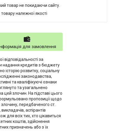
який товар не покидаючи сайту.
 товару належної якості
Інформація для замовлення
 відповідальності за
и надання кредитів з бюджету
о історію розвитку, соціальну
ослідженні законодавства,
ктивні та кваліфікуючі ознаки
озглянуто та узагальнено
а цей злочин. На підставі цього
 сформульовано пропозиції щодо
 злочину, передбаченого ст.
 викладачів, аспірантів
кож для всіх тих, хто цікавиться
етних коштів, здійснення
них призначень або з їх