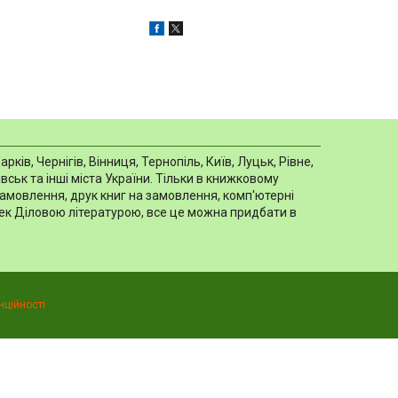
в, Чернігів, Вінниця, Тернопіль, Київ, Луцьк, Рівне,
ськ та інші міста України. Тільки в книжковому
замовлення, друк книг на замовлення, комп'ютерні
отек Діловою літературою, все це можна придбати в
нційності