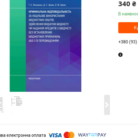
340 ₴
В наявнос
К
+380 (93)