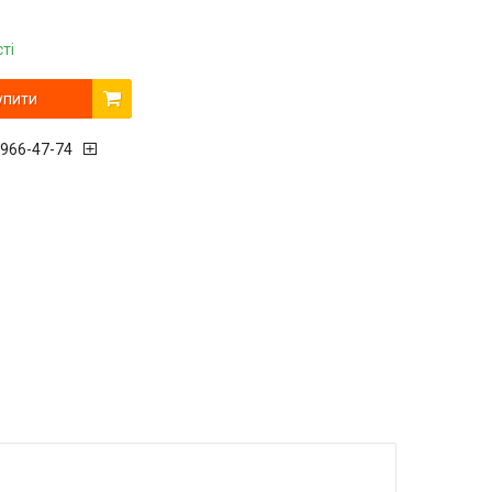
ті
упити
 966-47-74