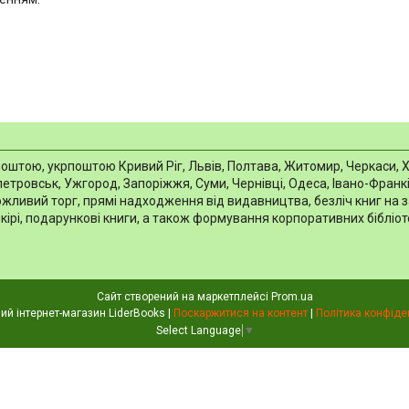
тою, укрпоштою Кривий Ріг, Львів, Полтава, Житомир, Черкаси, Харкі
тровськ, Ужгород, Запоріжжя, Суми, Чернівці, Одеса, Івано-Франків
можливий торг, прямі надходження від видавництва, безліч книг на 
шкірі, подарункові книги, а також формування корпоративних біблі
Сайт створений на маркетплейсі
Prom.ua
Книжковий інтернет-магазин LiderBooks |
Поскаржитися на контент
|
Політика конфіде
Select Language
▼