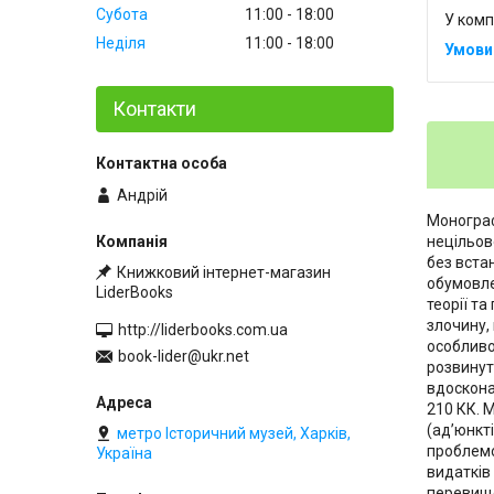
Субота
11:00
18:00
У комп
Неділя
11:00
18:00
Контакти
Андрій
Монограф
нецільов
без вста
Книжковий інтернет-магазин
обумовле
LiderBooks
теорії т
злочину,
http://liderbooks.com.ua
особливо
book-lider@ukr.net
розвинут
вдоскона
210 КК. 
(ад’юнкті
метро Історичний музей, Харків,
проблемо
Україна
видатків
перевищ