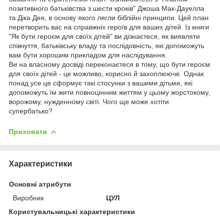
позитивного батьківства з шести кроків" Джоша Мак-Дауелла
та Діка Дея, в основу якого лягли біблійні принципи. Цей план
перетворить вас на справжніх героїв для ваших дітей. Із книги
"Як бути героєм для своїх дітей" ви дізнаєтеся, як виявляти
співчуття, батьківську владу та послідовність, які допоможуть
вам бути хорошим прикладом для наслідування.
Ви на власному досвіді переконаєтеся в тому, що бути героєм
для своїх дітей - це можливо, корисно й захоплююче. Однак
понад усе це сформує такі стосунки з вашими дітьми, які
допоможуть їм жити повноцінним життям у цьому жорстокому,
ворожому, нужденному світі. Чого ще може хотіти
супербатько?
Приховати
Характеристики
Основні атрибути
Виробник
ЦУЛ
Користувальницькі характеристики