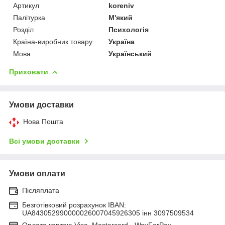
Артикул
koreniv
Палітурка
М'який
Розділ
Психологія
Країна-виробник товару
Україна
Мова
Український
Приховати
Умови доставки
Нова Пошта
Всі умови доставки
Умови оплати
Післяплата
Безготівковий розрахунок IBAN:
UA843052990000026007045926305 інн 3097509534
Оплата картою Visa, Mastercard - WayForPay