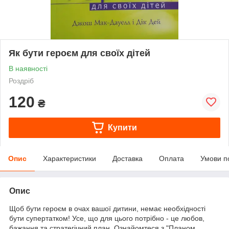
Як бути героєм для своїх дітей
В наявності
Роздріб
120
₴
Купити
Опис
Характеристики
Доставка
Оплата
Умови п
Опис
Щоб бути героєм в очах вашої дитини, немає необхідності
бути супертатком! Усе, що для цього потрібно - це любов,
бажання та стратегічний план. Ознайомтеся з "Планом