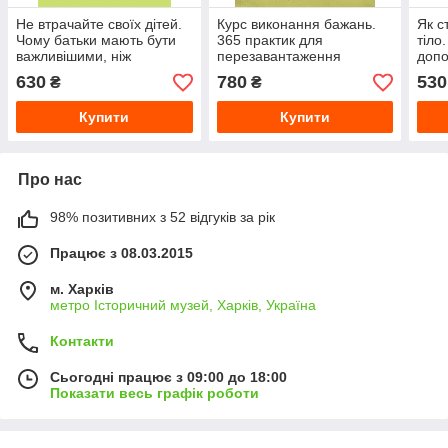
Не втрачайте своїх дітей.
Курс виконання бажань.
Як с
Чому батьки мають бути
365 практик для
тіло
важливішими, ніж
перезавантаження
допо
однодумці
мислення та досягнення
шама
630
780
530
₴
₴
своїх цілей
найн
відк
Купити
Купити
Про нас
98% позитивних з 52 відгуків за рік
Працює з 08.03.2015
м. Харків
метро Історичний музей, Харків, Україна
Контакти
Сьогодні працює з 09:00 до 18:00
Показати весь графік роботи