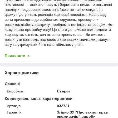
нікотинової — активно пишуть і борються з ними, то негативні
наслідки нездорових взаємин із їжею не такі очевидні. І в
цьому підступність розладів харчової поведінки. Насправді
вони призводять до серйозних порушень, провокуючи
розвиток діабету, гастриту, проблем із печінкою та серцем. Не
кажучи вже про зайву вагу! Ця книга допоможе вам подолати
харчову залежність, хоч як вона проявлялася. Ви зможете
розвинути контроль над своїми харчовими звичками, скинути
вагу та утримувати його на стабільному рівні.
Приховати
Характеристики
Основні
Виробник
Сварог
Користувальницькі характеристики
Артикул
032731
Гарантія
Згідно ЗУ "Про захист прав
споживачів" вироби