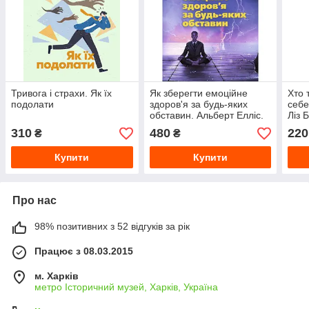
Тривога і страхи. Як їх
Як зберегти емоційне
Хто 
подолати
здоров'я за будь-яких
себе
обставин. Альберт Елліс.
Ліз 
310
480
220
₴
₴
Купити
Купити
Про нас
98% позитивних з 52 відгуків за рік
Працює з 08.03.2015
м. Харків
метро Історичний музей, Харків, Україна