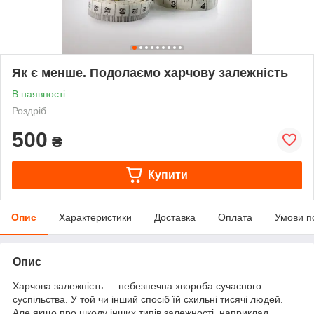
Як є менше. Подолаємо харчову залежність
В наявності
Роздріб
500
₴
Купити
Опис
Характеристики
Доставка
Оплата
Умови п
Опис
Харчова залежність — небезпечна хвороба сучасного
суспільства. У той чи інший спосіб їй схильні тисячі людей.
Але якщо про шкоду інших типів залежності, наприклад,