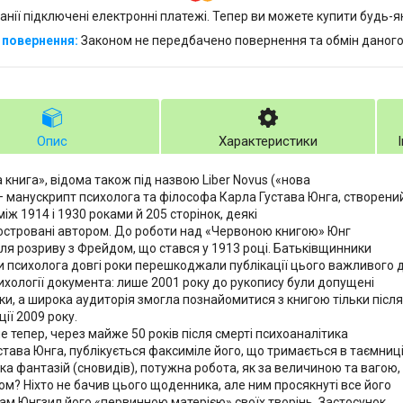
анії підключені електронні платежі. Тепер ви можете купити будь-
Законом не передбачено повернення та обмін даного
Опис
Характеристики
 книга», відома також під назвою Liber Novus («нова
— манускрипт психолога та філософа Карла Густава Юнга, створени
між 1914 і 1930 роками й 205 сторінок, деякі
люстровані автором. До роботи над «Червоною книгою» Юнг
сля розриву з Фрейдом, що стався у 1913 році. Батьківщинники
и психолога довгі роки перешкоджали публікації цього важливого 
психології документа: лише 2001 року до рукопису були допущені
ки, а широка аудиторія змогла познайомитися з книгою тільки після
ації 2009 року.
е тепер, через майже 50 років після смерті психоаналітика
става Юнга, публікується факсиміле його, що тримається в таємниц
а фантазій (сновидів), потужна робота, як за величиною та вагою,
стом? Ніхто не бачив цього щоденника, але ним просякнуті все його
сам Юнгзил його «первинною матерією» своїх творінь. Застосунок