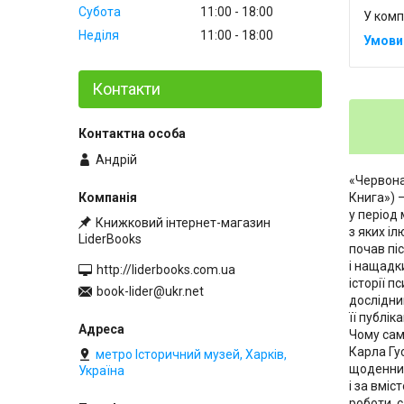
Субота
11:00
18:00
У комп
Неділя
11:00
18:00
Контакти
Андрій
«Червона
Книга») 
у період 
Книжковий інтернет-магазин
з яких і
LiderBooks
почав пі
і нащадк
http://liderbooks.com.ua
історії 
book-lider@ukr.net
дослідни
її публік
Чому сам
Карла Гу
метро Історичний музей, Харків,
щоденник
Україна
і за вмі
роботи, 