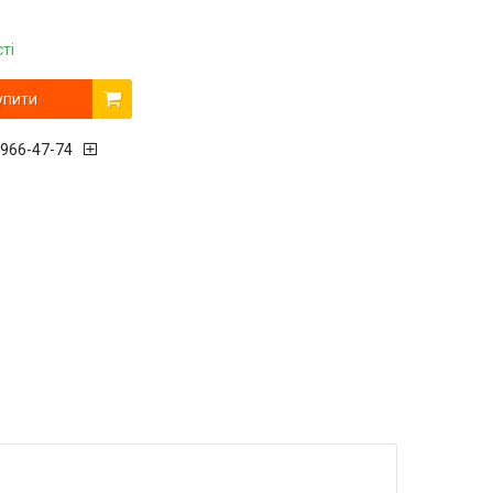
ті
упити
 966-47-74