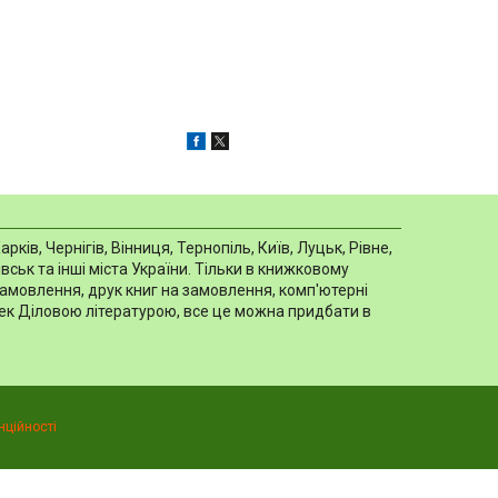
в, Чернігів, Вінниця, Тернопіль, Київ, Луцьк, Рівне,
ськ та інші міста України. Тільки в книжковому
замовлення, друк книг на замовлення, комп'ютерні
отек Діловою літературою, все це можна придбати в
нційності