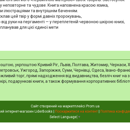
у неповторне та чудове. Книга наповнена красою язика,
и ілюстраціями та внутрішнім баченням.
 склав цей твір у формі давніх пророкувань,
 від руки на пергаменті — у переплетеній червоною шкірою книзі,
апланував для цієї єдиної мети
тою, укрпоштою Кривий Ріг, Львів, Полтава, Житомир, Черкаси, Харкі
тровськ, Ужгород, Запоріжжя, Суми, Чернівці, Одеса, Івано-Франків
можливий торг, прямі надходження від видавництва, безліч книг на 
шкірі, подарункові книги, а також формування корпоративних біблі
Сайт створений на маркетплейсі
Prom.ua
Книжковий інтернет-магазин LiderBooks |
Поскаржитися на контент
|
Політика конфіде
Select Language
▼