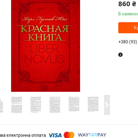
860 ₴
В наявнос
К
+380 (93)