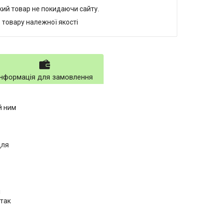
який товар не покидаючи сайту.
 товару належної якості
Інформація для замовлення
й ним
для
і
 так