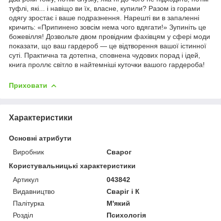
туфлі, які... і навіщо ви їх, власне, купили? Разом із горами
одягу зростає і ваше подразнення. Нарешті ви в запаленні
кричить: «Припинено зовсім нема чого вдягати!» Зупиніть це
божевілля! Дозвольте двом провідним фахівцям у сфері моди
показати, що ваш гардероб — це відтворення вашої істинної
суті. Практична та дотепна, сповнена чудових порад і ідей,
книга проллє світло в найтемніші куточки вашого гардероба!
Приховати
Характеристики
Основні атрибути
Виробник
Сварог
Користувальницькі характеристики
Артикул
043842
Видавництво
Сваріг і К
Палітурка
М'який
Розділ
Психологія