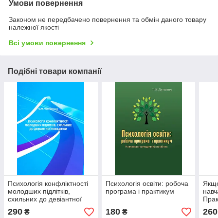
Умови повернення
Законом не передбачено повернення та обмін даного товару
належної якості
Всі умови повернення
Подібні товари компанії
Психологія конфліктності
Психологія освіти: робоча
Якщо
молодших підлітків,
програма і практикум
навч
схильних до девіантної
Прак
поведінки
290
180
260
₴
₴