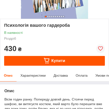
Психологія вашого гардероба
В наявності
Роздріб
430
₴
Купити
Опис
Характеристики
Доставка
Оплата
Умови п
Опис
Вісім годин ранку. Попереду довгий день. Стоячи перед
шафою, ви витягуєте костюм, який варто було перешити вже
два роки тому, потім блузку, яка ні до чого не підходить, потім