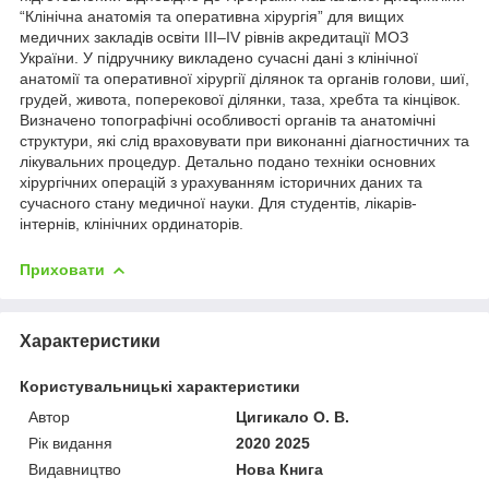
“Клінічна анатомія та оперативна хірургія” для вищих
медичних закладів освіти ІІІ–ІV рівнів акредитації МОЗ
України. У підручнику викладено сучасні дані з клінічної
анатомії та оперативної хірургії ділянок та органів голови, шиї,
грудей, живота, поперекової ділянки, таза, хребта та кінцівок.
Визначено топографічні особ­ливості органів та анатомічні
структури, які слід враховувати при виконанні діагностичних та
лікувальних процедур. Детально подано техніки основних
хірургічних операцій з урахуванням історичних даних та
сучасного стану медичної науки. Для студентів, лікарів-
інтернів, клінічних ординаторів.
Приховати
Характеристики
Користувальницькі характеристики
Автор
Цигикало О. В.
Рік видання
2020 2025
Видавництво
Нова Книга