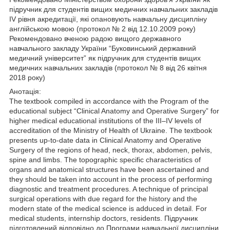
підручник для студентів вищих медичних навчальних закладів
IV рівня акредитації, які опановують навчальну дисципліну
англійською мовою (протокол № 2 від 12.10.2009 року)
Рекомендовано вченою радою вищого державного
навчального закладу України “Буковинський державний
медичний університет” як підручник для студентів вищих
медичних навчальних закладів (протокол № 8 від 26 квітня
2018 року)
Анотація:
The textbook compiled in accordance with the Program of the
educational subject “Clinical Anatomy and Operative Surgery” for
higher medical educational institutions of the III–IV levels of
accreditation of the Ministry of Health of Ukraine. The textbook
presents up-to-date data in Clinical Anatomy and Operative
Surgery of the regions of head, neck, thorax, abdomen, pelvis,
spine and limbs. The topographic specific characteristics of
organs and anatomical structures have been ascertained and
they should be taken into account in the process of performing
diagnostic and treatment procedures. A technique of principal
surgical operations with due regard for the history and the
modern state of the medical science is adduced in detail. For
medical students, internship doctors, residents. Підручник
підготовлений відповідно до Програми навчальної дисципліни