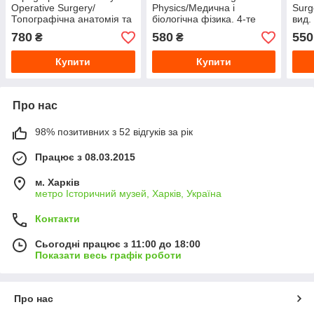
Operative Surgery/
Physics/Медична і
Surg
Топографічна анатомія та
біологічна фізика. 4-те
вид.
оперативна хірургія. 3-тє
видання. Чалий О.В. (за
780
580
550
₴
₴
вид. Цигінало
ред.)
Купити
Купити
Про нас
98% позитивних з 52 відгуків за рік
Працює з 08.03.2015
м. Харків
метро Історичний музей, Харків, Україна
Контакти
Сьогодні працює з 11:00 до 18:00
Показати весь графік роботи
Про нас