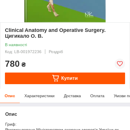
Clinical Anatomy and Operative Surgery.
Цигикало О. В.
В наявності
Код: LB-001972236
Роздріб
780
₴
Купити
Опис
Характеристики
Доставка
Оплата
Умови п
Опис
Гриф:
Рекомендовано Міністерством охорони здоров’я України як