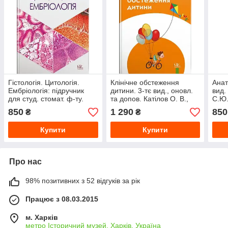
Гістологія. Цитологія.
Клінічне обстеження
Анат
Ембріологія: підручник
дитини. 3-тє вид., оновл.
вид.
для студ. стомат. ф-ту.
та допов. Катілов О. В.,
С.Ю
Луцик О.Д., Чайковський
Дмітрієв Д. В., Дмитрієва
850
1 290
850
₴
₴
Ю.Б.
К. Ю.,
Купити
Купити
Про нас
98% позитивних з 52 відгуків за рік
Працює з 08.03.2015
м. Харків
метро Історичний музей, Харків, Україна