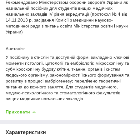
Рекомендовано Міністерством охорони здоров’я України як
навчальний посібник для студентів вищих медичних
навчальних закладів IV рівня акредитації (протокол № 4 від
14.11.2013 р. засідання Комісії з медицини науково-
методичної ради з питань освіти Міністерства освіти і науки
України)
Анотація:
У посібнику в стислій та доступній формі викладено ключові
моменти гістології, цитології та ембріології: мікроскопічну та
субмікроскопічну будову клітин, тканин, органів і систем
людського організму, закономірності їхнього формування та
розвитку в процесі ембріогенезу; перелічено теоретичні
питання до кожного заняття. Для студентів медичного,
медико-психологічного та стоматологічного факультетів
вищих медичних навчальних закладів.
Приховати
Характеристики