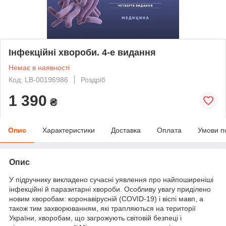
Інфекційні хвороби. 4-е видання
Немає в наявності
Код: LB-00196986
Роздріб
1 390
₴
Опис
Характеристики
Доставка
Оплата
Умови п
Опис
У підручнику викладено сучасні уявлення про найпоширеніші
інфекційні й паразитарні хвороби. Особливу увагу приділено
новим хворобам: коронавірусній (COVID-19) і віспі мавп, а
також тим захворюванням, які трапляються на території
України, хворобам, що загрожують світовій безпеці і