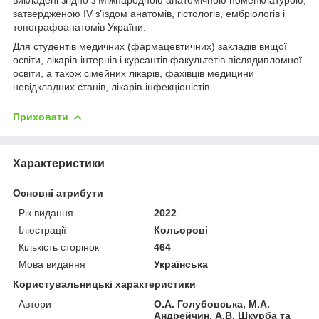
затвердженою IV з’їздом анатомів, гістологів, ембріологів і
топографоанатомів України.
Для студентів медичних (фармацевтичних) закладів вищої
освіти, лікарів-інтернів і курсантів факультетів післядипломної
освіти, а також сімейних лікарів, фахівців медицини
невідкладних станів, лікарів-інфекціоністів.
Приховати
Характеристики
Основні атрибути
Рік видання
2022
Ілюстрації
Кольорові
Кількість сторінок
464
Мова видання
Українська
Користувальницькі характеристики
Автори
О.А. Голубовська, М.А.
Андрейчин, А.В. Шкурба та