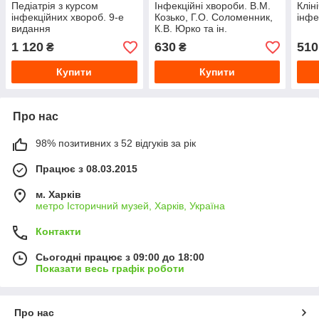
Педіатрія з курсом
Інфекційні хвороби. В.М.
Клін
інфекційних хвороб. 9-е
Козько, Г.О. Соломенник,
інфе
видання
К.В. Юрко та ін.
1 120
630
510
₴
₴
Купити
Купити
Про нас
98% позитивних з 52 відгуків за рік
Працює з 08.03.2015
м. Харків
метро Історичний музей, Харків, Україна
Контакти
Сьогодні працює з 09:00 до 18:00
Показати весь графік роботи
Про нас