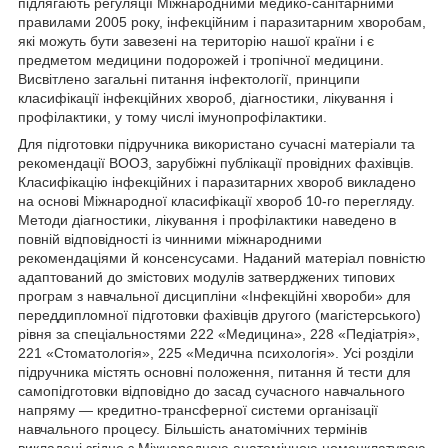
підлягають регуляції Міжнародними медико-санітарними
правилами 2005 року, інфекційним і паразитарним хворобам,
які можуть бути завезені на територію нашої країни і є
предметом медицини подорожей і тропічної медицини.
Висвітлено загальні питання інфектології, принципи
класифікації інфекційних хвороб, діагностики, лікування і
профілактики, у тому числі імунопрофілактики.
Для підготовки підручника використано сучасні матеріали та
рекомендації ВООЗ, зарубіжні публікації провідних фахівців.
Класифікацію інфекційних і паразитарних хвороб викладено
на основі Міжнародної класифікації хвороб 10-го перегляду.
Методи діагностики, лікування і профілактики наведено в
повній відповідності із чинними міжнародними
рекомендаціями й консенсусами. Наданий матеріал повністю
адаптований до змістових модулів затверджених типових
програм з навчальної дисципліни «Iнфекційні хвороби» для
переддипломної підготовки фахівців другого (магістерського)
рівня за спеціальностями 222 «Медицина», 228 «Педіатрія»,
221 «Стоматологія», 225 «Медична психологія». Усі розділи
підручника містять основні положення, питання й тести для
самопідготовки відповідно до засад сучасного навчального
напряму — кредитно-трансферної системи організації
навчального процесу. Більшість анатомічних термінів
викладені згідно з Міжнародною анатомічною номенклатурою,