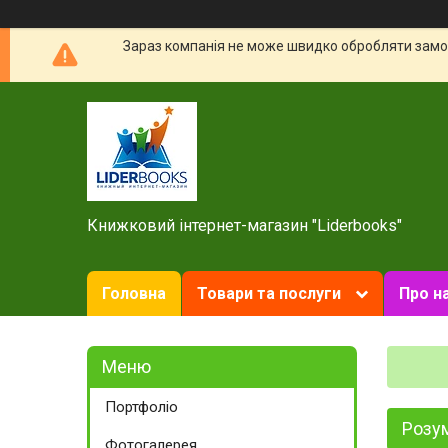
Зараз компанія не може швидко обробляти замов
Книжковий інтернет-магазин "Liderbooks"
Головна
Товари та послуги
Про н
Портфоліо
Розум
Фотогалерея