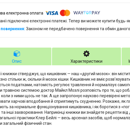
анії підключені електронні платежі. Тепер ви можете купити будь-
Законом не передбачено повернення та обмін даного
Опис
Характеристики
єї книжки стверджує, що кишківник — наш «другий мозок»: він місти
но стільки ж, скільки й мозок кішки. Кишківник не вміє розв’язуват
ться податками, натомість регулює травлення й нормалізує самоп
и травною системою доктор Майкл Мозлі розповість про те, що роб
, коли з ними щось не так. А ще запропонує науково перевірені мет
вати харчові вподобання й сприятимуть схудненню. Розкаже, як п
ають за нормальне функціонування кишківника, і як боротися з «по
 та інші захворювання. Наприкінці книжки ви знайдете рецепти від д
загальної практики Клер Бейлі — весь арсенал засобів, щоб нормалі
и загальний фізичний стан.