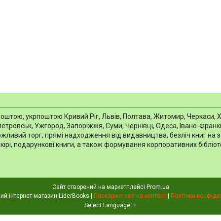
тою, укрпоштою Кривий Ріг, Львів, Полтава, Житомир, Черкаси, Харкі
тровськ, Ужгород, Запоріжжя, Суми, Чернівці, Одеса, Івано-Франків
можливий торг, прямі надходження від видавництва, безліч книг на 
шкірі, подарункові книги, а також формування корпоративних біблі
Сайт створений на маркетплейсі
Prom.ua
Книжковий інтернет-магазин LiderBooks |
Поскаржитися на контент
|
Політика конфіде
Select Language
▼