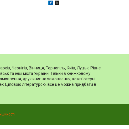
в, Чернігів, Вінниця, Тернопіль, Київ, Луцьк, Рівне,
ськ та інші міста України. Тільки в книжковому
замовлення, друк книг на замовлення, комп'ютерні
отек Діловою літературою, все це можна придбати в
нційності