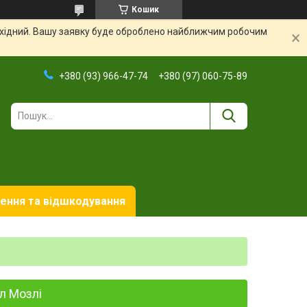
Кошик
вихідний. Вашу заявку буде оброблено найближчим робочим
+380 (93) 966-47-74
+380 (97) 060-75-89
ення та відшкодування
л Мозлі