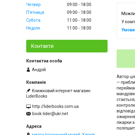
Четвер
09:00
18:00
Пʼятниця
09:00
18:00
Субота
11:00
18:00
У комп
Неділя
11:00
18:00
Контакти
Андрій
Автор ці
— приблиз
переймає
Книжковий інтернет-магазин
мандрівк
LiderBooks
стається
контролю
http://liderbooks.com.ua
відповід
book-lider@ukr.net
ожиріння
лікарки 
поліпшит
метро Історичний музей, Харків,