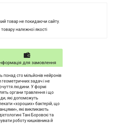
який товар не покидаючи сайту.
 товару належної якості
Інформація для замовлення
ть понад сто мільйонів нейронів
и геометричних задач і не
очуття людини. У формі
лять органи травлення і що
оди, які допоможуть
лекати «хороших» бактерій, що
ганцями», які викликають
ієтологині Тані Боровскі та
зувати роботу кишківника й