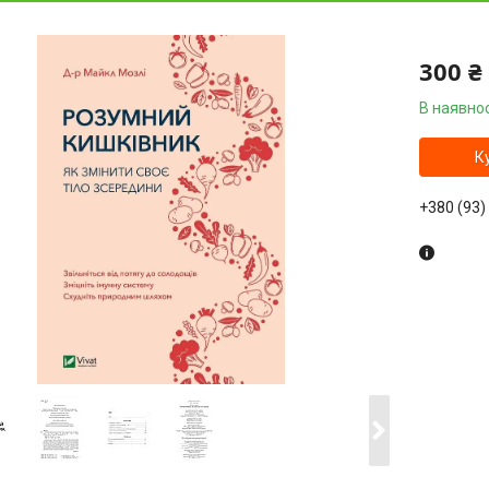
300 ₴
В наявнос
К
+380 (93)