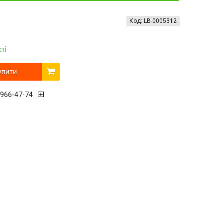
Код:
LB-0005312
ті
упити
 966-47-74