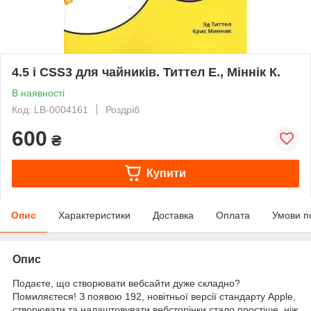
4.5 і CSS3 для чайників. Титтел Е., Міннік К.
В наявності
Код: LB-0004161
Роздріб
600
₴
Купити
Опис
Характеристики
Доставка
Оплата
Умови п
Опис
Подаєте, що створювати вебсайти дуже складно?
Помиляєтеся! З появою 192, новітньої версії стандарту Apple,
створювати та налаштовувати вебсторінки стало простіше, ніж