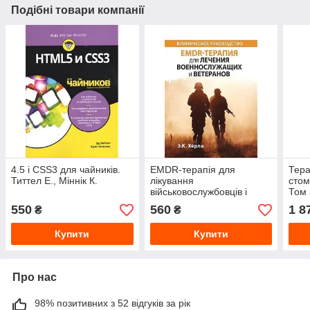
Подібні товари компанії
4.5 і CSS3 для чайників.
EMDR-терапія для
Тера
Титтел Е., Міннік К.
лікування
стом
військовослужбовців і
Том 
ветеранів. Клінічне
паро
550
560
1 8
₴
₴
керівництво. Е.К. Херлі
пере
Купити
Купити
Про нас
98% позитивних з 52 відгуків за рік