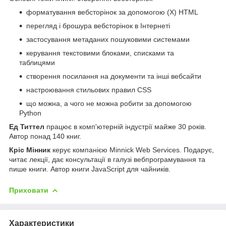
форматування вебсторінок за допомогою (X) HTML
перегляд і брошура вебсторінок в Інтернеті
застосування метаданих пошуковими системами
керування текстовими блоками, списками та
таблицями
створення посилання на документи та інші вебсайти
настроювання стильових правил CSS
що можна, а чого не можна робити за допомогою
Python
Ед Титтел
працює в комп'ютерній індустрії майже 30 років.
Автор понад 140 книг.
Кріс Мінник
керує компанією Minnick Web Services. Подарує,
читає лекції, дає консультації в галузі вебпрограмування та
пише книги. Автор книги JavaScript для чайників.
Приховати
Характеристики