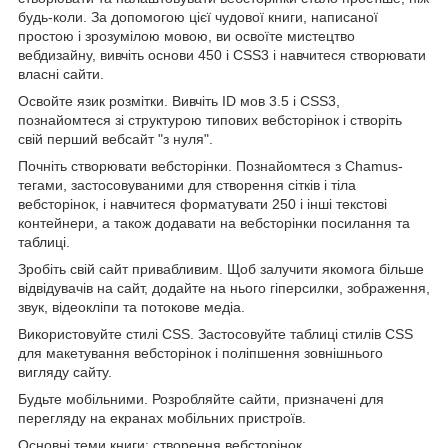
будь-коли. За допомогою цієї чудової книги, написаної
простою і зрозумілою мовою, ви освоїте мистецтво
вебдизайну, вивчіть основи 450 і CSS3 і навчитеся створювати
власні сайти.
Освойте язик розмітки. Вивчіть ID мов 3.5 і CSS3,
познайомтеся зі структурою типових вебсторінок і створіть
свій перший вебсайт "з нуля".
Почніть створювати вебсторінки. Познайомтеся з Chamus-
тегами, застосовуваними для створення сітків і тіла
вебсторінок, і навчитеся форматувати 250 і інші текстові
контейнери, а також додавати на вебсторінки посилання та
таблиці.
Зробіть свій сайт привабливим. Щоб залучити якомога більше
відвідувачів на сайт, додайте на нього гіперсилки, зображення,
звук, відеокліпи та потокове медіа.
Використовуйте стилі CSS. Застосовуйте таблиці стилів CSS
для макетування вебсторінок і поліпшення зовнішнього
вигляду сайту.
Будьте мобільними. Розробляйте сайти, призначені для
перегляду на екранах мобільних пристроїв.
Основні теми книги: створення вебсторінок