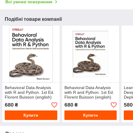
Всі умови повернення
Подібні товари компанії
Behavioral Data Analysis
Behavioral Data Analysis
Lear
with R and Python. 1st Ed.
with R and Python. 1st Ed.
Desi
Florent Buisson (english)
Florent Buisson (english)
Depl
Ed. 
680
680
580
₴
₴
Купити
Купити