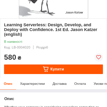
Learning Serverless: Design, Develop, and
Deploy with Confidence. 1st Ed. Jason Katzer
(english)
В наявності
Код: LB-0004020
Роздріб
580
₴
Купити
Опис
Характеристики
Доставка
Оплата
Умови п
Опис
Whether your company is considering serverless computing or