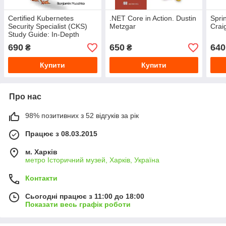
Certified Kubernetes
.NET Core in Action. Dustin
Sprin
Security Specialist (CKS)
Metzgar
Crai
Study Guide: In-Depth
Guidance and Practice.
690
650
640
₴
₴
Benjamin Muschko
Купити
Купити
Про нас
98% позитивних з 52 відгуків за рік
Працює з 08.03.2015
м. Харків
метро Історичний музей, Харків, Україна
Контакти
Сьогодні працює з 11:00 до 18:00
Показати весь графік роботи