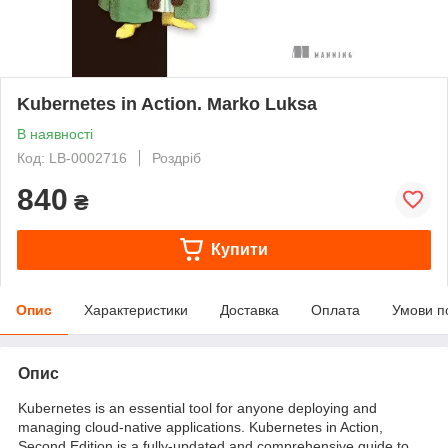
Kubernetes in Action. Marko Luksa
В наявності
Код: LB-0002716
Роздріб
840
₴
Купити
Опис
Характеристики
Доставка
Оплата
Умови п
Опис
Kubernetes is an essential tool for anyone deploying and
managing cloud-native applications. Kubernetes in Action,
Second Edition is a fully-updated and comprehensive guide to