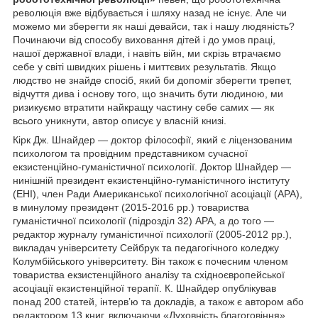
революція вже відбувається і шляху назад не існує. Але чи
можемо ми зберегти як наші девайси, так і нашу людяність?
Починаючи від способу виховання дітей і до умов праці,
нашої державної влади, і навіть війн, ми скрізь втрачаємо
себе у світі швидких рішень і миттєвих результатів. Якщо
людство не знайде спосіб, який би допоміг зберегти трепет,
відчуття дива і основу того, що значить бути людиною, ми
ризикуємо втратити найкращу частину себе самих — як
всього уникнути, автор описує у власній книзі.
Кірк Дж. Шнайдер — доктор філософії, який є ліцензованим
психологом та провідним представником сучасної
екзистенційно-гуманістичної психології. Доктор Шнайдер —
нинішній президент екзистенційно-гуманістичного інституту
(EHI), член Ради Американської психологічної асоціації (APA),
в минулому президент (2015-2016 рр.) товариства
гуманістичної психології (підрозділ 32) APA, а до того —
редактор журналу гуманістичної психології (2005-2012 рр.),
викладач університету Сейбрук та педагогічного коледжу
Колумбійського університету. Він також є почесним членом
товариства екзистенційного аналізу та східноєвропейської
асоціації екзистенційної терапії. К. Шнайдер опублікував
понад 200 статей, інтерв’ю та докладів, а також є автором або
редактором 13 книг, включаючи «Духовність благоговіння»,