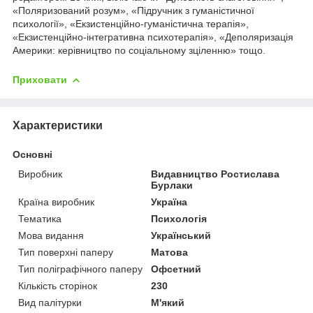
«Поляризований розум», «Підручник з гуманістичної
психології», «Екзистенційно-гуманістична терапія»,
«Екзистенційно-інтегративна психотерапія», «Деполяризація
Америки: керівництво по соціальному зціленню» тощо.
Приховати
Характеристики
Основні
Виробник
Видавництво Ростислава
Бурлаки
Країна виробник
Україна
Тематика
Психологія
Мова видання
Український
Тип поверхні паперу
Матова
Тип поліграфічного паперу
Офсетний
Кількість сторінок
230
Вид палітурки
М'який