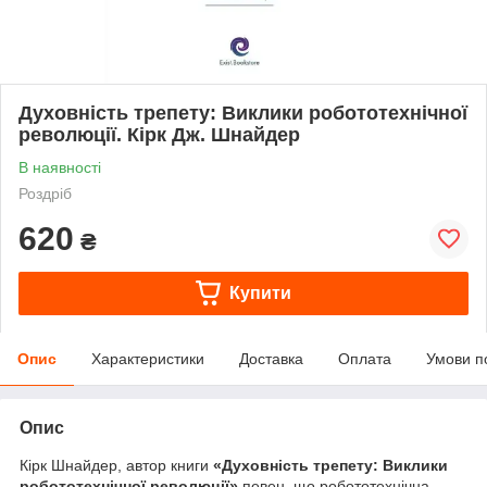
Духовність трепету: Виклики робототехнічної
революції. Кірк Дж. Шнайдер
В наявності
Роздріб
620
₴
Купити
Опис
Характеристики
Доставка
Оплата
Умови п
Опис
Кірк Шнайдер, автор книги
«Духовність трепету: Виклики
робототехнічної революції»
певен, що робототехнічна