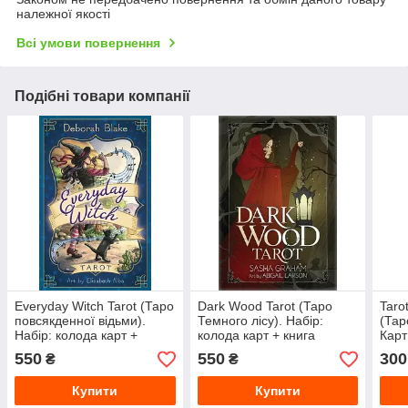
належної якості
Всі умови повернення
Подібні товари компанії
Everyday Witch Tarot (Таро
Dark Wood Tarot (Таро
Taro
повсякденної відьми).
Темного лісу). Набір:
(Тар
Набір: колода карт +
колода карт + книга
Карт
книга. Elisabeth Alba,
550
550
300
₴
₴
Deborah Blake
Купити
Купити