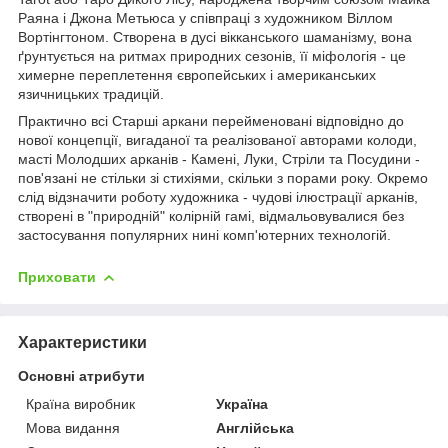
Раяна і Джона Метьюса у співпраці з художником Віллом
Вортінгтоном. Створена в дусі вікканського шаманізму, вона
ґрунтується на ритмах природних сезонів, її міфологія - це
химерне переплетення європейських і американських
язичницьких традицій.
Практично всі Старші аркани перейменовані відповідно до
нової концепції, вигаданої та реалізованої авторами колоди,
масті Молодших арканів - Камені, Луки, Стріли та Посудини -
пов'язані не стільки зі стихіями, скільки з порами року. Окремо
слід відзначити роботу художника - чудові ілюстрації арканів,
створені в "природній" колірній гамі, відмальовувалися без
застосування популярних нині комп'ютерних технологій.
Приховати
Характеристики
Основні атрибути
Країна виробник
Україна
Мова видання
Англійська