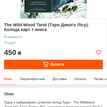
The Wild Wood Tarot (Таро Дикого Лісу).
Колода карт + книга
В наявності
Роздріб
450
₴
Купити
Опис
Характеристики
Доставка
Оплата
Умови п
Опис
Одна з найцікавіших сучасних колод Таро - The Wildwood
Tarot або Таро Дикого Лісу, народжена творчим союзом Майка