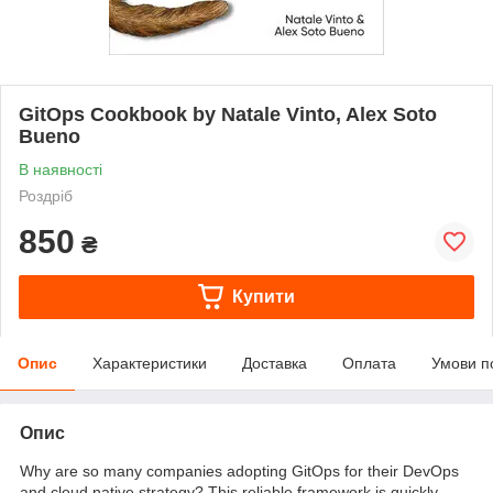
GitOps Cookbook by Natale Vinto, Alex Soto
Bueno
В наявності
Роздріб
850
₴
Купити
Опис
Характеристики
Доставка
Оплата
Умови п
Опис
Why are so many companies adopting GitOps for their DevOps
and cloud native strategy? This reliable framework is quickly