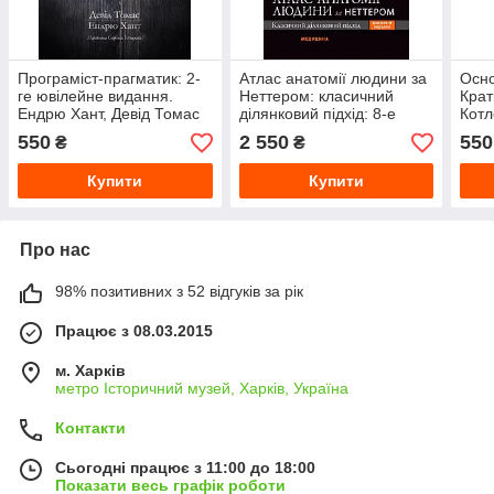
Програміст-прагматик: 2-
Атлас анатомії людини за
Осно
ге ювілейне видання.
Неттером: класичний
Крат
Ендрю Хант, Девід Томас
ділянковий підхід: 8-е
Котл
(укр.мов)
видання. Френк Г. Неттер
550
2 550
550
₴
₴
(дві мови)
Купити
Купити
Про нас
98% позитивних з 52 відгуків за рік
Працює з 08.03.2015
м. Харків
метро Історичний музей, Харків, Україна
Контакти
Сьогодні працює з 11:00 до 18:00
Показати весь графік роботи