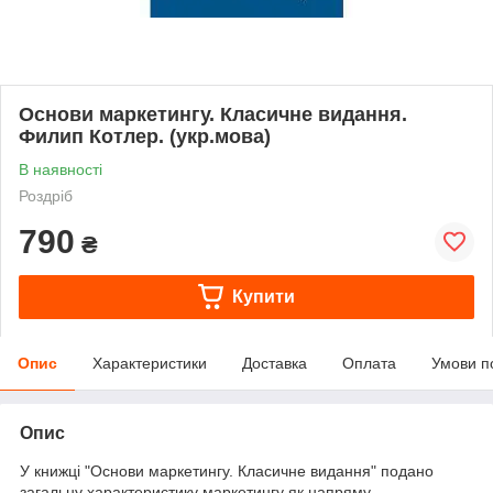
Основи маркетингу. Класичне видання.
Филип Котлер. (укр.мова)
В наявності
Роздріб
790
₴
Купити
Опис
Характеристики
Доставка
Оплата
Умови п
Опис
У книжці "Основи маркетингу. Класичне видання" подано
загальну характеристику маркетингу як напряму