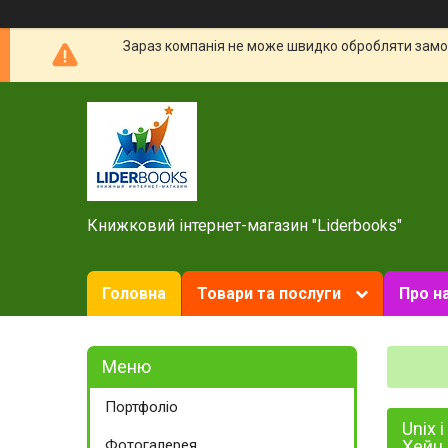
Зараз компанія не може швидко обробляти замов
Книжковий інтернет-магазин "Liderbooks"
Головна
Товари та послуги
Про н
Портфоліо
Unix 
Фотогалерея
Хейн,