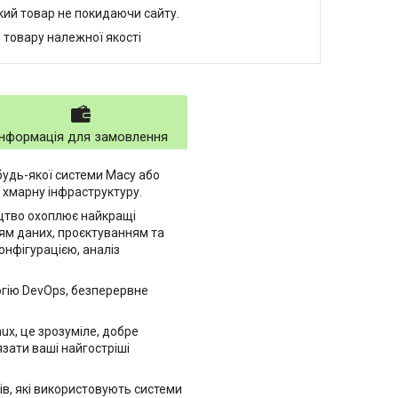
який товар не покидаючи сайту.
 товару належної якості
Інформація для замовлення
 будь-якої системи Macy або
 хмарну інфраструктуру.
ицтво охоплює найкращі
ням даних, проєктуванням та
онфігурацією, аналіз
огію DevOps, безперервне
ux, це зрозуміле, добре
зати ваші найгостріші
тів, які використовують системи