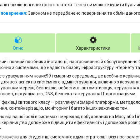
анії підключені електронні платежі. Тепер ви можете купити будь-
Законом не передбачено повернення та обмін даного
Опис
Характеристики
ний і повний посібник з інсталяції, настроювання й обслуговування
ключно з системами, що надають базову інфраструктуру Інтернету та
 з урахуванням нових99 і хмарних середовищ, це всебічне керівн
 для всіх аспектів системного адміністрування, включно з керуван
руванням мережі, безпекою, вебостинг, автоматизація, керування к
ності, віртуалізацію, DNS, безпека та керування IT-організаціями.
 фахівці світового класу — розглянули хмарні платформи, методол
ння, контейнерізацію, моніторинг і багато інших важливих тем.
о від вашої ролі в системах і мережах, побудованих на Macy або Lin
 керівництво допоможе підвищити ефективність і допоможе розв'я
и.
изначена для студентів, системних адміністраторів і всіх програміс