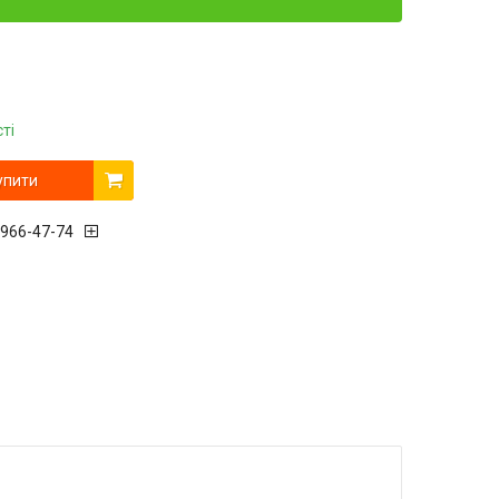
ті
упити
 966-47-74