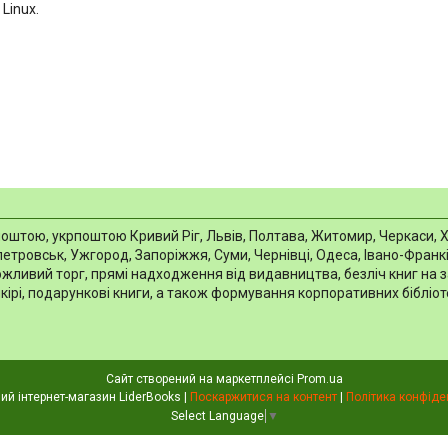
 Linux.
тою, укрпоштою Кривий Ріг, Львів, Полтава, Житомир, Черкаси, Харкі
тровськ, Ужгород, Запоріжжя, Суми, Чернівці, Одеса, Івано-Франків
можливий торг, прямі надходження від видавництва, безліч книг на 
шкірі, подарункові книги, а також формування корпоративних біблі
Сайт створений на маркетплейсі
Prom.ua
Книжковий інтернет-магазин LiderBooks |
Поскаржитися на контент
|
Політика конфіде
Select Language
▼