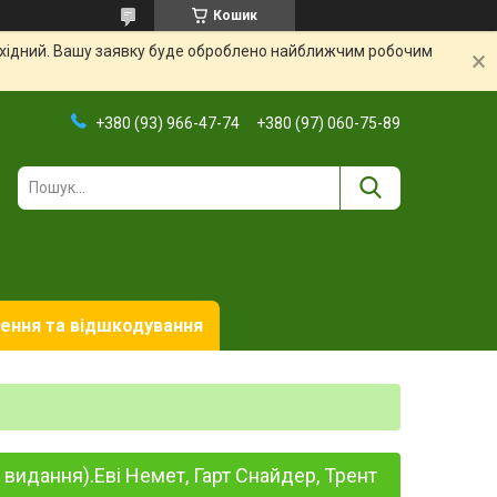
Кошик
вихідний. Вашу заявку буде оброблено найближчим робочим
+380 (93) 966-47-74
+380 (97) 060-75-89
ення та відшкодування
е видання).Еві Немет, Гарт Снайдер, Трент