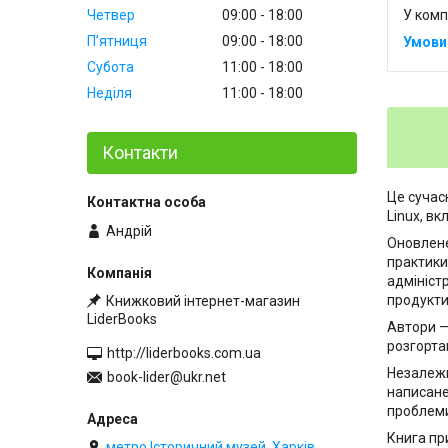
У комп
Четвер
09:00
18:00
Пʼятниця
09:00
18:00
Субота
11:00
18:00
Неділя
11:00
18:00
Контакти
Це сучас
Linux, в
Андрій
Оновлене
практики
адмініст
продуктив
Книжковий інтернет-магазин
LiderBooks
Автори —
розгорта
http://liderbooks.com.ua
Незалежн
book-lider@ukr.net
написане
проблем
Книга пр
метро Історичний музей, Харків,