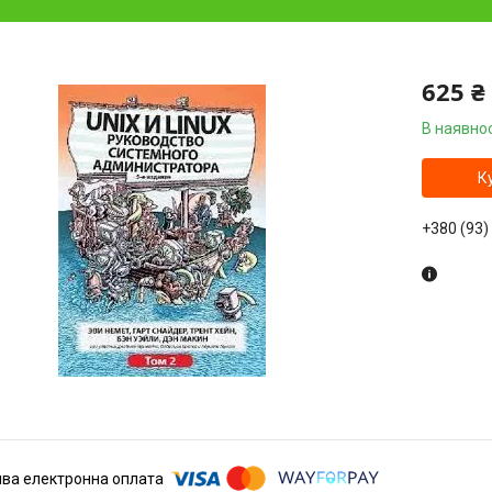
625 ₴
В наявнос
К
+380 (93)