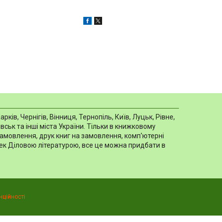
в, Чернігів, Вінниця, Тернопіль, Київ, Луцьк, Рівне,
ськ та інші міста України. Тільки в книжковому
замовлення, друк книг на замовлення, комп'ютерні
отек Діловою літературою, все це можна придбати в
нційності