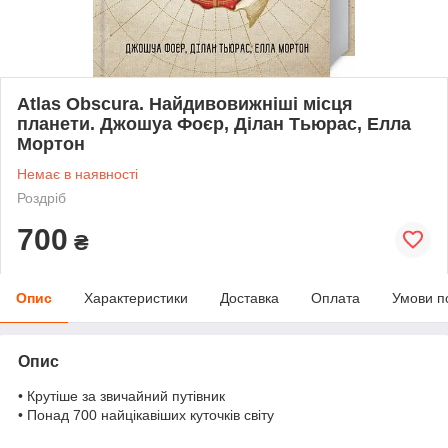
Atlas Obscura. Найдивовижніші місця
планети. Джошуа Фоєр, Ділан Тьюрас, Елла
Мортон
Немає в наявності
Роздріб
700
₴
Опис
Характеристики
Доставка
Оплата
Умови п
Опис
• Крутіше за звичайний путівник
• Понад 700 найцікавіших куточків світу