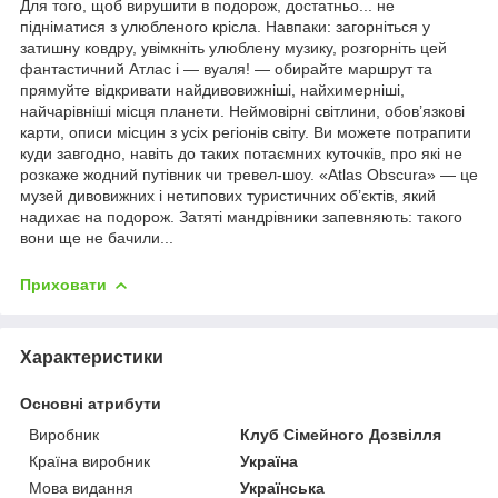
Для того, щоб вирушити в подорож, достатньо... не
підніматися з улюбленого крісла. Навпаки: загорніться у
затишну ковдру, увімкніть улюблену музику, розгорніть цей
фантастичний Атлас і — вуаля! — обирайте маршрут та
прямуйте відкривати найдивовижніші, найхимерніші,
найчарівніші місця планети. Неймовірні світлини, обов’язкові
карти, описи місцин з усіх регіонів світу. Ви можете потрапити
куди завгодно, навіть до таких потаємних куточків, про які не
розкаже жодний путівник чи тревел-шоу. «Atlas Obscura» — це
музей дивовижних і нетипових туристичних об’єктів, який
надихає на подорож. Затяті мандрівники запевняють: такого
вони ще не бачили...
Приховати
Характеристики
Основні атрибути
Виробник
Клуб Сімейного Дозвілля
Країна виробник
Україна
Мова видання
Українська