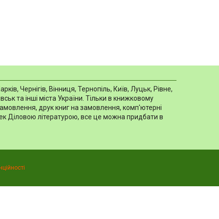
в, Чернігів, Вінниця, Тернопіль, Київ, Луцьк, Рівне,
ськ та інші міста України. Тільки в книжковому
замовлення, друк книг на замовлення, комп'ютерні
отек Діловою літературою, все це можна придбати в
нційності