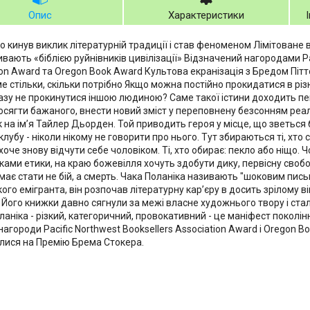
Опис
Характеристики
о кинув виклик літературній традиції і став феноменом Лімітоване
ивають «біблією руйнівників цивілізації» Відзначений нагородами Pac
ion Award та Oregon Book Award Культова екранізація з Бредом Піт
 стільки, скільки потрібно Якщо можна постійно прокидатися в різних
азу не прокинутися іншою людиною? Саме такої істини доходить пев
 Досягти бажаного, внести новий зміст у переповнену безсонням ре
к на ім’я Тайлер Дьорден. Той приводить героя у місце, що зветься 
лубу - ніколи нікому не говорити про нього. Тут збираються ті, хто ск
хоче знову відчути себе чоловіком. Ті, хто обирає: пекло або ніщо. 
ками етики, на краю божевілля хочуть здобути дику, первісну свобо
має стати не бій, а смерть. Чака Поланіка називають "шоковим пи
ого емігранта, він розпочав літературну кар’єру в досить зрілому в
 Його книжки давно сягнули за межі власне художнього твору і ст
ланіка - різкий, категоричний, провокативний - це маніфест поколі
агороди Pacific Northwest Booksellers Association Award і Oregon Bo
лися на Премію Брема Стокера.