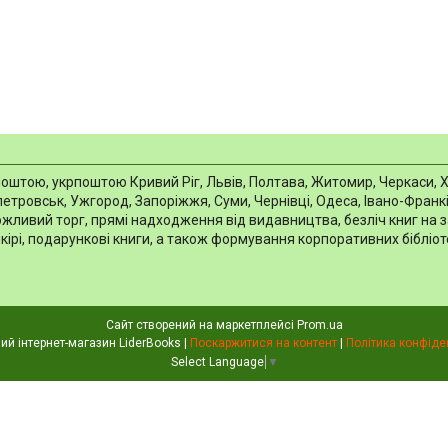
тою, укрпоштою Кривий Ріг, Львів, Полтава, Житомир, Черкаси, Харкі
тровськ, Ужгород, Запоріжжя, Суми, Чернівці, Одеса, Івано-Франків
можливий торг, прямі надходження від видавництва, безліч книг на 
шкірі, подарункові книги, а також формування корпоративних біблі
Сайт створений на маркетплейсі
Prom.ua
Книжковий інтернет-магазин LiderBooks |
Поскаржитися на контент
|
Політика конфіде
Select Language
▼