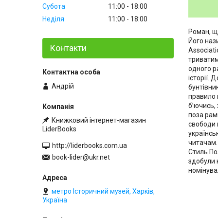
Субота
11:00
18:00
Неділя
11:00
18:00
Роман, щ
Його наз
Контакти
Associat
триватиме
одного р
історії.
Андрій
бунтівни
правило к
б’ючись, 
поза рам
Книжковий інтернет-магазин
свободи 
LiderBooks
українськ
читачам.
http://liderbooks.com.ua
Стиль По
book-lider@ukr.net
здобули н
номінува
метро Історичний музей, Харків,
Україна