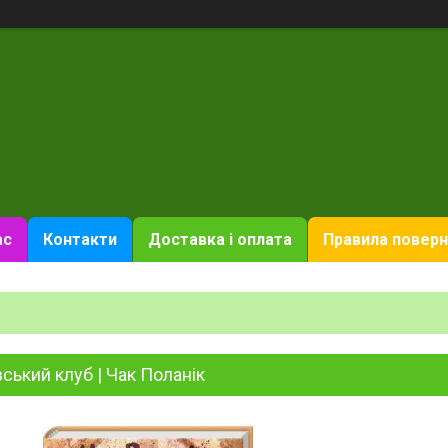
ас
Контакти
Доставка і оплата
Правила поверн
вський клуб | Чак Поланік