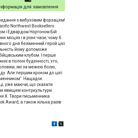
Інформація для замовлення
 видання з вибуховим форзацем!
ific Northwest Booksellers
том і Едвардом Нортоном Бій
 місцях і в різні часи, чому б
ного дня безіменний герой цієї
альність йому допоможе
бійцівським клубом. І перше
ніє в полоні буденності, хто,
Чоловіки, які за межею болю,
ду. Але першим кроком до цієї
сьменником". Нащадок
іці, уже маючи, що сказати
али явищем контркультури.
ння Х. Твори письменника
ok Award, а також кілька разів