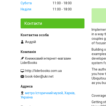
Субота
11:00
18:00
Неділя
11:00
18:00
Контакти
Implemen
in a way 
couples g
Андрій
of focusi
Building 
examples 
Книжковий інтернет-магазин
developer
LiderBooks
system fo
The autho
http://liderbooks.com.ua
you how t
book-lider@ukr.net
Ubiquitou
as you bu
метро Історичний музей, Харків,
Coverage
Україна
Getting s