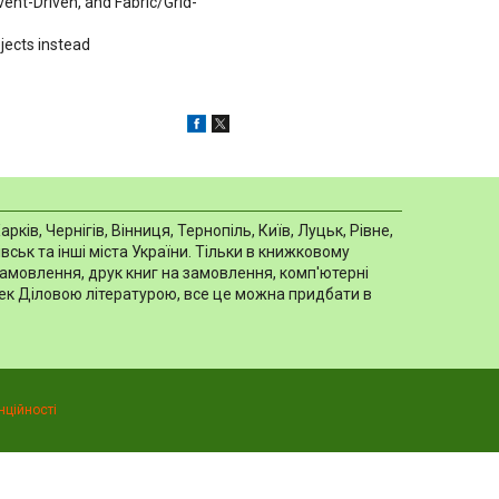
ent-Driven, and Fabric/Grid-
jects instead
в, Чернігів, Вінниця, Тернопіль, Київ, Луцьк, Рівне,
ськ та інші міста України. Тільки в книжковому
замовлення, друк книг на замовлення, комп'ютерні
отек Діловою літературою, все це можна придбати в
нційності