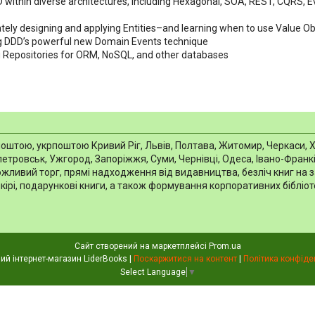
 within diverse architectures, including Hexagonal, SOA, REST, CQRS, Ev
tely designing and applying Entities–and learning when to use Value Ob
g DDD’s powerful new Domain Events technique
 Repositories for ORM, NoSQL, and other databases
тою, укрпоштою Кривий Ріг, Львів, Полтава, Житомир, Черкаси, Харкі
тровськ, Ужгород, Запоріжжя, Суми, Чернівці, Одеса, Івано-Франків
можливий торг, прямі надходження від видавництва, безліч книг на 
шкірі, подарункові книги, а також формування корпоративних біблі
Сайт створений на маркетплейсі
Prom.ua
Книжковий інтернет-магазин LiderBooks |
Поскаржитися на контент
|
Політика конфіде
Select Language
▼