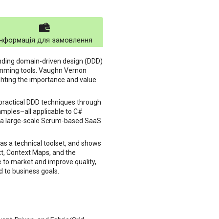
Інформація для замовлення
ding domain-driven design (DDD)
ramming tools. Vaughn Vernon
ghting the importance and value
 practical DDD techniques through
amples–all applicable to C#
of a large-scale Scrum-based SaaS
as a technical toolset, and shows
xt, Context Maps, and the
 to market and improve quality,
d to business goals.