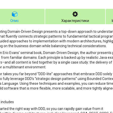
Опис
Характеристики
ting Domain-Driven Design presents a top-down approach to understan
that fluently connects strategic patterns to fundamental tactical prog
uided approaches to implementation with modern architectures, highli
ng on the business domain while balancing technical considerations.
on Eric Evans’ seminal book, Domain-Driven Design, the author presents
from familiar domains. Each principle is backed up by realistic Java ex
s–and all content is tied together by a single case study: the delivery 
r a multitenant environment.
r takes you far beyond “DDD-lite” approaches that embrace DDD solely 
o fully leverage DDD’s “strategic design patterns” using Bounded Conte
s Language. Using these techniques and examples, you can reduce time
ild software that is more flexible, more scalable, and more tightly aligne
 includes
tarted the right way with DDD, so you can rapidly gain value from it