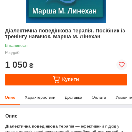
Діалектична поведінкова терапія. Посібник із
тренінгу навичок. Марша М. Лінехан
В наявності
Роздріб
1 050
₴
Купити
Опис
Характеристики
Доставка
Оплата
Умови п
Опис
Діалектична поведінкова терапія
— ефективний підхід у
межах поведінкової психотерапії, розроблений для людей, у