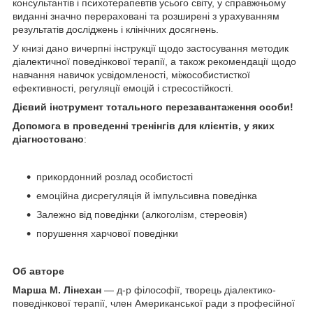
консультантів і психотерапевтів усього світу, у справжньому
виданні значно перераховані та розширені з урахуванням
результатів досліджень і клінічних досягнень.
У книзі дано вичерпні інструкції щодо застосування методик
діалектичної поведінкової терапії, а також рекомендації щодо
навчання навичок усвідомленості, міжособистисткої
ефективності, регуляції емоцій і стресостійкості.
Дієвий інструмент тотального перезавантаження особи!
Допомога в проведенні тренінгів для клієнтів, у яких
діагностовано
:
прикордонний розлад особистості
емоційна дисрегуляція й імпульсивна поведінка
Залежно від поведінки (алкоголізм, стереовія)
порушення харчової поведінки
Об авторе
Марша М. Лінехан
— д-р філософії, творець діалектико-
поведінкової терапії, член Американської ради з професійної