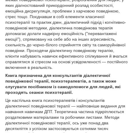
яких діагностований прикордонний розлад особистості,
емоційна дисрегуляція, проблеми з харчовою поведінкою,
стрес тощо. Поєднавши в собі елементи класичної
психотерапії та практик дзен, діалектичний підхід і когнітивно-
поведінкові методики, діалектична поведінкова терапія
допомагає долати надмірну емоційність ("перевантажені
емоції"), спрямовану на себе або на інших агресивність,
схильність до чорно-білого сприйняття світу та саморуйнівної
поведінки. Проходячи діалектичну поведінкову терапію,
клієнти набувають навичок ефективного спілкування й вчаться
справлятися зі стресом на основі усвідомленості — постійного
включення в реальність.
Книга призначена для консультантів діалектичної
поведінкової терапії, психотерапевтів, а також може
слугувати посібником із самодопомоги для людей, які
проходять сеанси психотерапії.
Це настільна книга психотерапевтів і консультантів
діалектичної поведінкової терапії — найповніше видання для
навчання навичкам ДПТ. Теоретична частина підкріплюється
роздатковими матеріалами та робочими листами. Методи
діалектичної поведінкової терапії, ось уже понад два
десятиліття з успіхом застосовуються сотнями тисяч