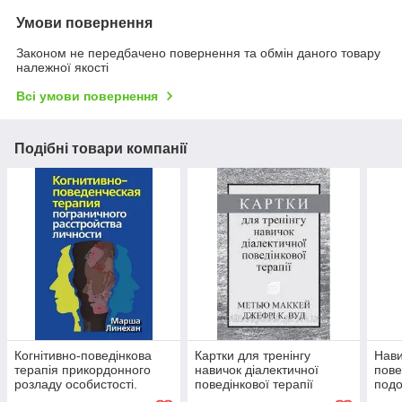
Умови повернення
Законом не передбачено повернення та обмін даного товару
належної якості
Всі умови повернення
Подібні товари компанії
Когнітивно-поведінкова
Картки для тренінгу
Нави
терапія прикордонного
навичок діалектичної
пове
розладу особистості.
поведінкової терапії
подо
Марша М. Лінехан
А.М.